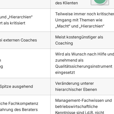
des Klienten
Teilweise immer noch kritische
und „Hierarchien“
Umgang mit Themen wie
 als kritisiert
„Macht“ und „Hierarchien“
Meist kostengünstiger als
bei externen Coaches
Coaching
Wird als Wunsch nach Hilfe un
n
zunehmend als
ng
Qualitätssicherungsinstrument
eingesetzt
Veränderung unterer
 Spitze ausgehend
hierarchischer Ebenen
Management-Fachwissen und
tliche Fachkompetenz
betriebswirtschaftliche
ahrung des Beraters
Kenntnisse sind i.d.R. nicht