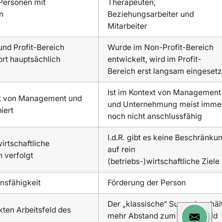
 Personen mit
Therapeuten,
n
Beziehungsarbeiter und
Mitarbeiter
und Profit-Bereich
Wurde im Non-Profit-Bereich
ort hauptsächlich
entwickelt, wird im Profit-
Bereich erst langsam eingesetz
Ist im Kontext von Management
xt von Management und
und Unternehmung meist imme
iert
noch nicht anschlussfähig
I.d.R. gibt es keine Beschränku
irtschaftliche
auf rein
 verfolgt
(betriebs-)wirtschaftliche Ziele
nsfähigkeit
Förderung der Person
Der „klassische“ Supervisor häl
kten Arbeitsfeld des
mehr Abstand zum Arbeitsfeld