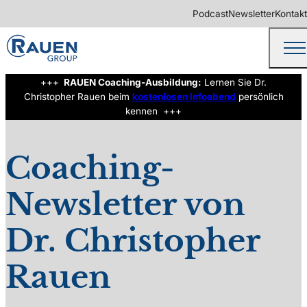
Podcast
Newsletter
Kontakt
+++
RAUEN Coaching-Ausbildung:
Lernen Sie Dr.
Christopher Rauen beim
kostenlosen Infoabend
persönlich
kennen +++
©
Rawpixel.com/Shutterstock.com
Coaching-
Newsletter von
Dr. Christopher
Rauen