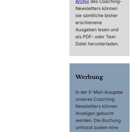
Archiv
des Coaching-
Newsletters können
sie sämtliche bisher
erschienene
Ausgaben lesen und
als PDF- oder Text-
Datei herunterladen.
Werbung
In der E-Mail-Ausgabe
unseres Coaching-
Newsletters können
Anzeigen gebucht
werden. Die Buchung
umfasst zudem eine