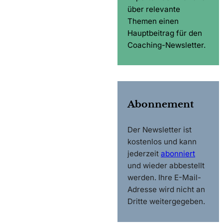
über relevante
Themen einen
Hauptbeitrag für den
Coaching-Newsletter.
Abonnement
Der Newsletter ist
kostenlos und kann
jederzeit
abonniert
und wieder abbestellt
werden. Ihre E-Mail-
Adresse wird nicht an
Dritte weitergegeben.