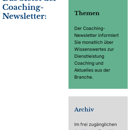
Coaching-
Themen
Newsletter:
Der Coaching-
Newsletter informiert
Sie monatlich über
Wissenswertes zur
Dienstleistung
Coaching und
Aktuelles aus der
Branche.
Archiv
Im frei zugänglichen