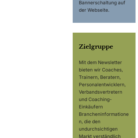
Bannerschaltung auf
der Webseite.
Zielgruppe
Mit dem Newsletter
bieten wir Coaches,
Trainern, Beratern,
Personalentwicklern,
Verbandsvertretern
und Coaching-
Einkäufern
Brancheninformatione
n, die den
undurchsichtigen
Markt verständlich