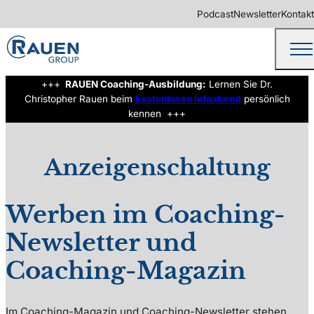
Podcast
Newsletter
Kontakt
+++
RAUEN Coaching-Ausbildung:
Lernen Sie Dr.
Christopher Rauen beim
kostenlosen Infoabend
persönlich
kennen +++
©
EtiAmmos/Shutterstock.com
Anzeigenschaltung
Werben im Coaching-
Newsletter und
Coaching-Magazin
Im Coaching-Magazin und Coaching-Newsletter stehen