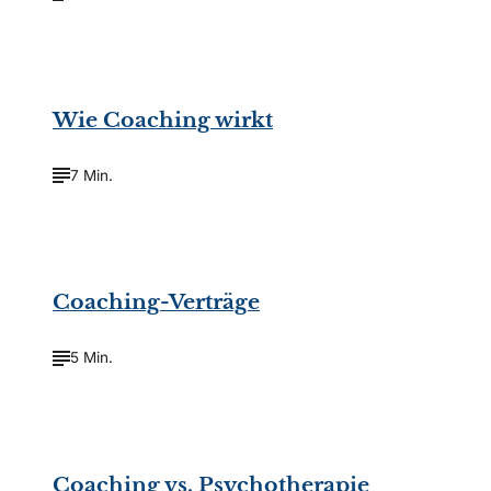
©
Jirsak/Shutterstock.com
Wie Coaching wirkt
7 Min.
©
Rawpixel.com//Shutterstock.com
Coaching-Verträge
5 Min.
©
Sergey Nivens/Shutterstock.com
Coaching vs. Psychotherapie