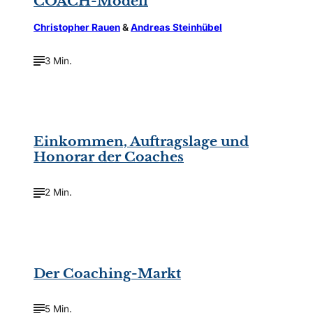
COACH-Modell
Christopher Rauen
&
Andreas Steinhübel
3 Min.
©
Number1411/Shutterstock.com
Einkommen, Auftragslage und
Honorar der Coaches
2 Min.
©
cornelius/Fotolia
Der Coaching-Markt
5 Min.