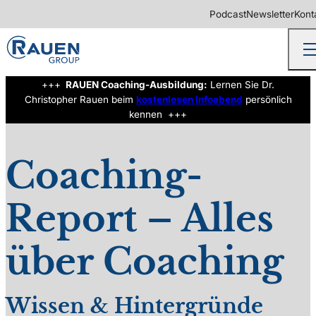
Podcast
Newsletter
Kont
+++
RAUEN Coaching-Ausbildung:
Lernen Sie Dr.
Christopher Rauen beim
kostenlosen Infoabend
persönlich
kennen +++
©
Olivier Le Moal/Shutterstock.com
Coaching-
Report – Alles
über Coaching
Wissen & Hintergründe