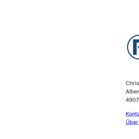
Chri
Alber
4907
Kont
Über