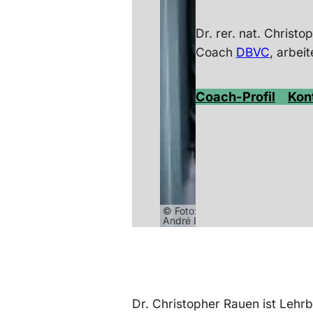
Dr. rer. nat. Christ
Coach
DBVC
, arbei
Coach-Profil
Kon
© Foto:
André Bodin
Dr. Christopher Rauen ist Lehr