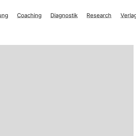
ung
Coaching
Diagnostik
Research
Verla