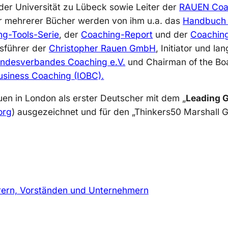
er Universität zu Lübeck sowie Leiter der
RAUEN Coa
or mehrerer Bücher werden von ihm u.a. das
Handbuch
ng-Tools-Serie
, der
Coaching-Report
und der
Coaching
tsführer der
Christopher Rauen GmbH
, Initiator und lan
ndesverbandes Coaching e.V.
und Chairman of the Boa
Business Coaching (IOBC).
en in London als erster Deutscher mit dem „
Leading 
org
) ausgezeichnet und für den „Thinkers50 Marshall 
rern, Vorständen und Unternehmern