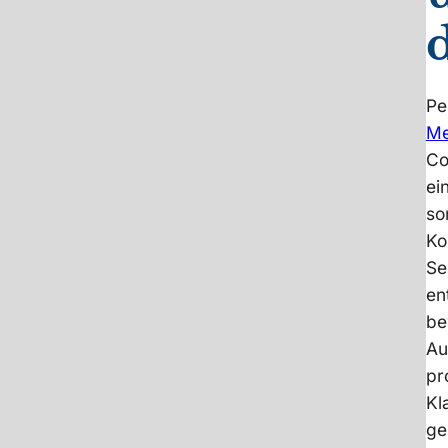
Pe
Me
Co
ei
so
Ko
Se
en
be
Au
pr
Kl
ge