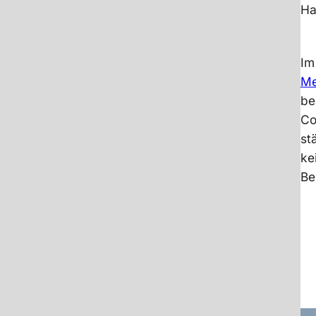
Ha
Im
Me
be
Co
st
ke
Be