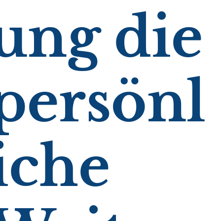
ung die
persönl
iche