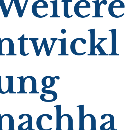
Weitere
ntwickl
ung
nachha