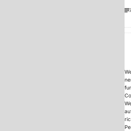
We
ne
fu
Co
We
au
ri
Pe