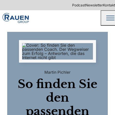
Podcast
Newsletter
Kontakt
Martin Pichler
So finden Sie
den
passenden