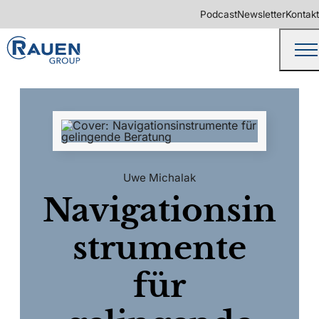
Podcast
Newsletter
Kontakt
Uwe Michalak
Navigationsin
strumente
für