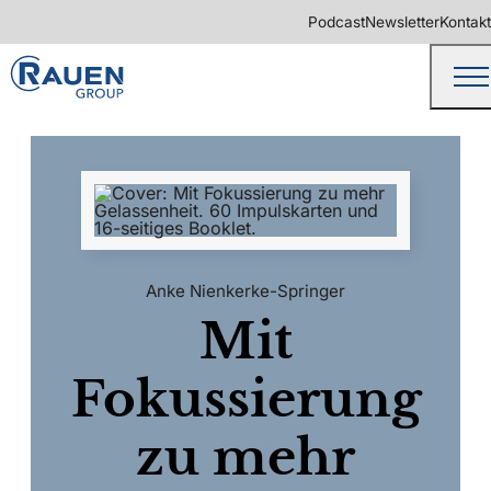
Podcast
Newsletter
Kontakt
Anke Nienkerke-Springer
Mit
Fokussierung
zu mehr