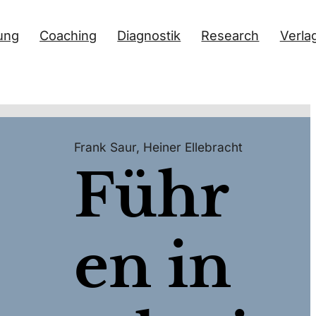
ung
Coaching
Diagnostik
Research
Verla
Frank Saur
,
Heiner Ellebracht
Führ
en in