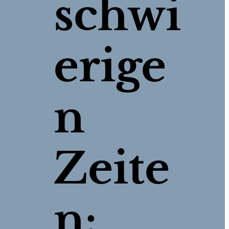
schwi
erige
n
Zeite
n: