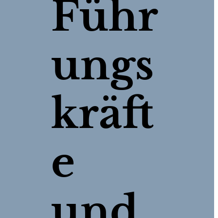
Führ
ungs
kräft
e
und