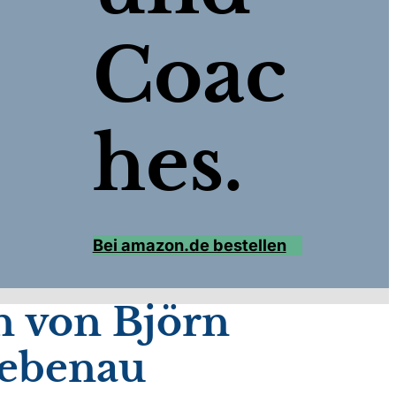
Coac
hes.
Bei amazon.de bestellen
n von Björn
ebenau