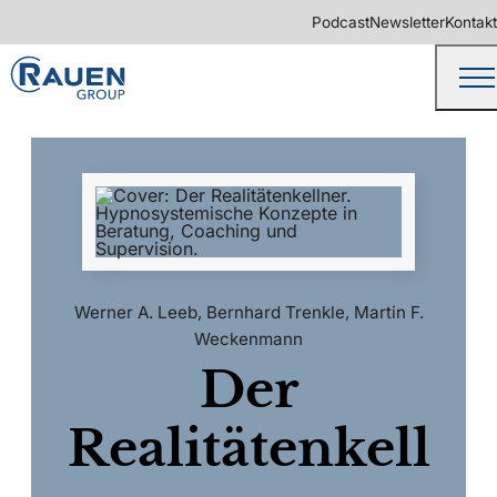
Podcast
Newsletter
Kontakt
Werner A. Leeb
,
Bernhard Trenkle
,
Martin F.
Weckenmann
Der
Realitätenkell