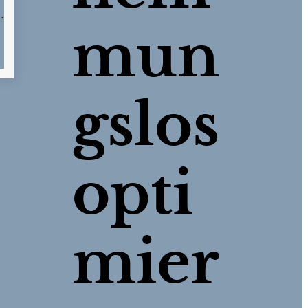
mun
gslos
opti
mier