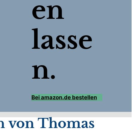
en
lasse
n.
Bei amazon.de bestellen
n von Thomas