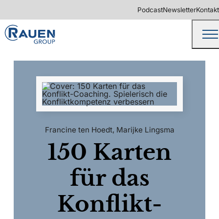
Podcast
Newsletter
Kontakt
Francine ten Hoedt
,
Marijke Lingsma
150 Karten
für das
Konflikt-